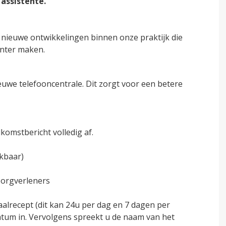
 assistente.
e praktijk
Uitslag van een onderzoek
Meting doorgeven
l nieuwe ontwikkelingen binnen onze praktijk die
ënter maken.
Bloed laten prikken
Reisvaccinatie
euwe telefooncentrale. Dit zorgt voor een betere
Medische verklaring
Rijbewijskeuring
lkomstbericht volledig af.
Medicijnverklaring/Schengenverklaring
kbaar)
zorgverleners
lrecept (dit kan 24u per dag en 7 dagen per
um in. Vervolgens spreekt u de naam van het