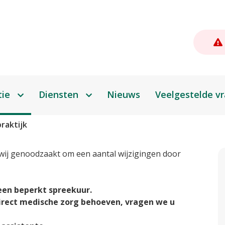
tie
Diensten
Nieuws
Veelgestelde v
Zelf aan de slag
raktijk
Afspraak maken
 wij genoodzaakt om een aantal wijzigingen door
Herhaalrecept bestellen
Een vraag stellen
 een beperkt spreekuur.
direct medische zorg behoeven, vragen we u
Uw dossier inzien