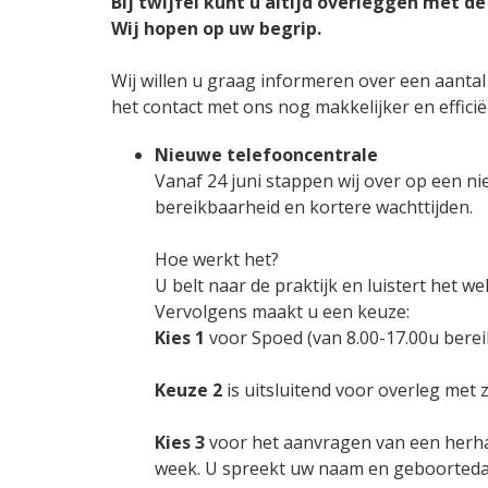
Bij twijfel kunt u altijd overleggen met de
Spraakherkenning in d
Wij hopen op uw begrip.
Nieuw in de praktijk
Wij willen u graag informeren over een aanta
het contact met ons nog makkelijker en effici
Nieuwe telefooncentrale
Vanaf 24 juni stappen wij over op een ni
bereikbaarheid en kortere wachttijden.
Hoe werkt het?
U belt naar de praktijk en luistert het we
Vervolgens maakt u een keuze:
Kies 1
voor Spoed (van 8.00-17.00u berei
Keuze 2
is uitsluitend voor overleg met 
Kies 3
voor het aanvragen van een herhaa
week. U spreekt uw naam en geboortedat