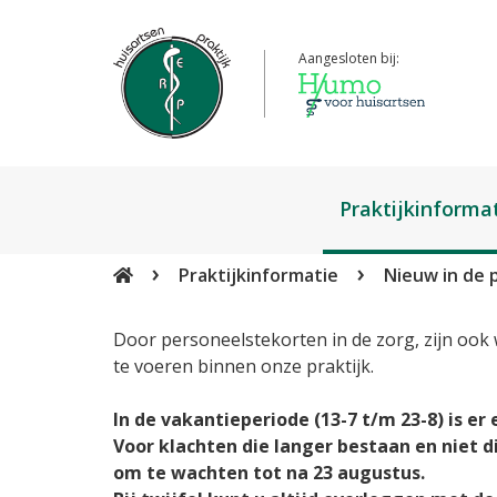
Aangesloten bij:
Praktijkinforma
Over de praktijk
Praktijkinformatie
Nieuw in de p
Medewerkers
Door personeelstekorten in de zorg, zijn ook
Inschrijven
te voeren binnen onze praktijk.
Klachtenregeling
In de vakantieperiode (13-7 t/m 23-8) is er
Voor klachten die langer bestaan en niet 
Huisregels
om te wachten tot na 23 augustus.