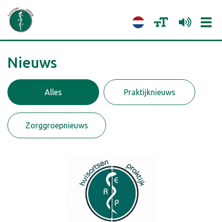
Tog
navi
Nieuws
Alles
Praktijknieuws
Zorggroepnieuws