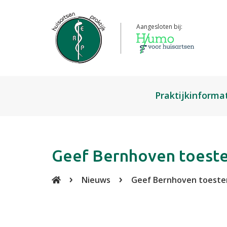
Aangesloten bij:
Praktijkinforma
Over de praktijk
Medewerkers
Geef Bernhoven toeste
Inschrijven
Nieuws
Geef Bernhoven toeste
Klachtenregeling
Huisregels