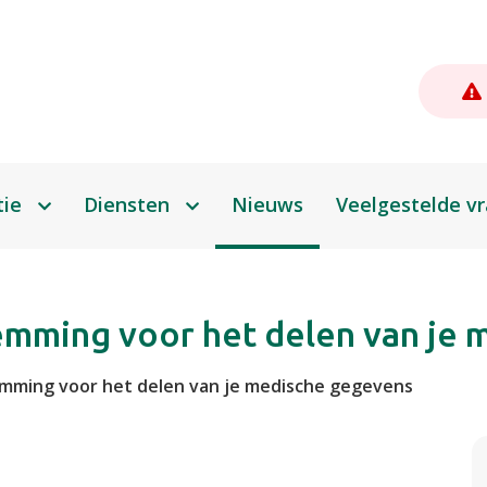
tie
Diensten
Nieuws
Veelgestelde v
Zelf aan de slag
Afspraak maken
mming voor het delen van je 
Herhaalrecept bestellen
mming voor het delen van je medische gegevens
Een vraag stellen
Uw dossier inzien