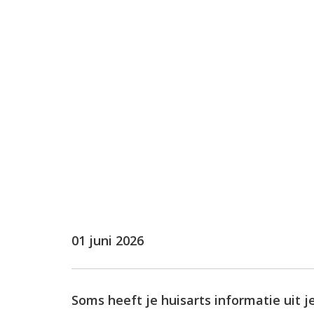
Spraakherkenning in d
Nieuw in de praktijk
01 juni 2026
Soms heeft je huisarts informatie uit j