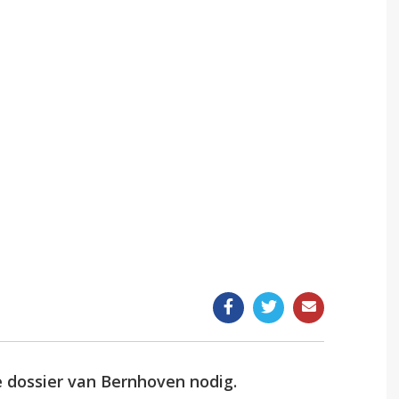
e praktijk
Uitslag van een onderzoek
Meting doorgeven
Bloed laten prikken
Reisvaccinatie
Medische verklaring
Rijbewijskeuring
Medicijnverklaring/Schengenverklaring
e dossier van Bernhoven nodig.